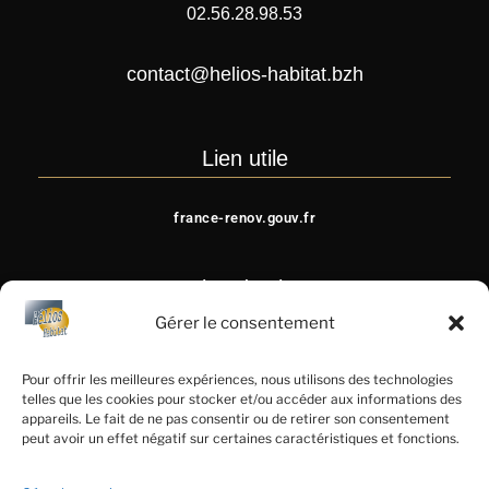
02.56.28.98.53
contact@helios-habitat.bzh
Lien utile
france-renov.gouv.fr
Plan du site
Gérer le consentement
ISOLATION DE LA TOITURE
Pour offrir les meilleures expériences, nous utilisons des technologies
ISOLATION DES RAMPANTS ET DES MURS
telles que les cookies pour stocker et/ou accéder aux informations des
appareils. Le fait de ne pas consentir ou de retirer son consentement
ISOLATION DU SOUS-SOL, CAVE ET VIDE SANITAIRE
peut avoir un effet négatif sur certaines caractéristiques et fonctions.
ISOLATION PAR L’EXTERIEUR